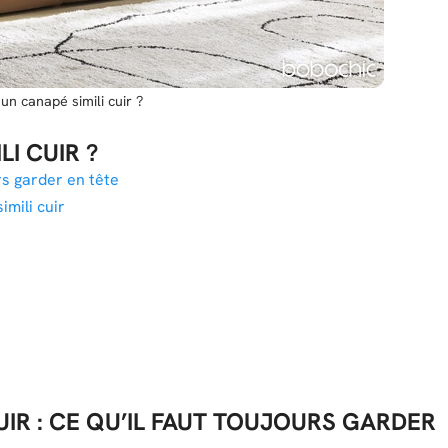
n canapé simili cuir ?
I CUIR ?
urs garder en tête
mili cuir
IR : CE QU’IL FAUT TOUJOURS GARDER