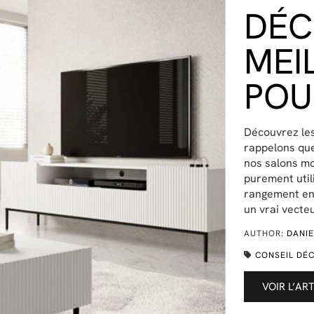
DÉC
MEI
POU
Découvrez les
rappelons que 
nos salons mo
purement utili
rangement en 
un vrai vecte
AUTHOR:
DANIE
CONSEIL DÉ
VOIR L’AR