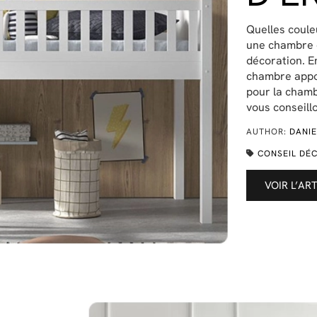
Quelles coule
une chambre d
décoration. E
chambre appor
pour la chamb
vous conseill
AUTHOR:
DANIE
CONSEIL DÉ
VOIR L’AR