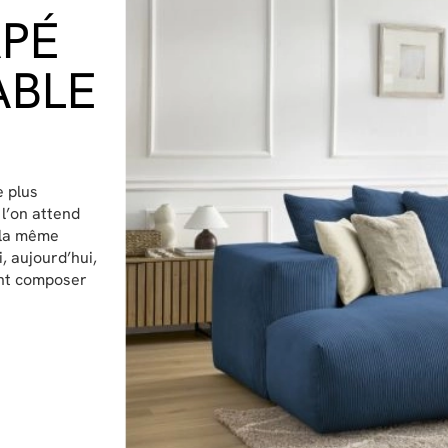
APÉ
ABLE
e plus
 l’on attend
 la même
, aujourd’hui,
ant composer