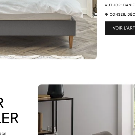
AUTHOR:
DANIE
CONSEIL DÉ
VOIR L’AR
R
LER
pace