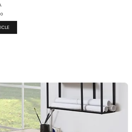
L
CO
TICLE